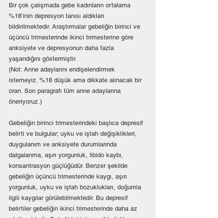
Bir çok çalışmada gebe kadınların ortalama 
%18’inin depresyon tanısı aldıkları 
bildirilmektedir. Araştırmalar gebeliğin birinci ve 
üçüncü trimesterinde ikinci trimesterine göre 
anksiyete ve depresyonun daha fazla 
yaşandığını göstermiştir. 
(Not: Anne adaylarını endişelendirmek 
istemeyiz. %18 düşük ama dikkate alınacak bir 
oran. Son paragrafı tüm anne adaylarına 
öneriyoruz.)
Gebeliğin birinci trimesterindeki başlıca depresif 
belirti ve bulgular; uyku ve iştah değişiklikleri, 
duygulanım ve anksiyete durumlarında 
dalgalanma, aşırı yorgunluk, libido kaybı, 
konsantrasyon güçlüğüdür. Benzer şekilde 
gebeliğin üçüncü trimesterinde kaygı, aşırı 
yorgunluk, uyku ve iştah bozuklukları, doğumla 
ilgili kaygılar görülebilmektedir. Bu depresif 
belirtiler gebeliğin ikinci trimesterinde daha az 