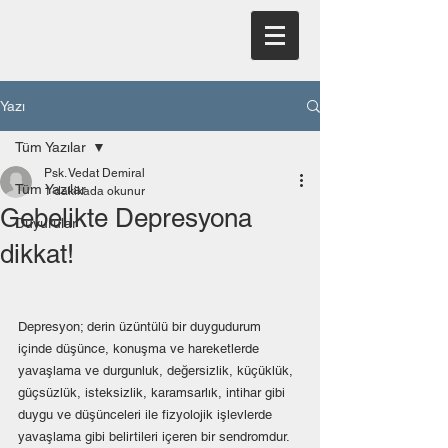
Yazı
Tüm Yazılar
Psk. Vedat Demiral
Tüm Yazılar
1 dakikada okunur
Gebelikte Depresyona
Duyurular
dikkat!
Depresyon; derin üzüntülü bir duygudurum 
içinde düşünce, konuşma ve hareketlerde 
yavaşlama ve durgunluk, değersizlik, küçüklük, 
güçsüzlük, isteksizlik, karamsarlık, intihar gibi 
duygu ve düşünceleri ile fizyolojik işlevlerde 
yavaşlama gibi belirtileri içeren bir sendromdur. 