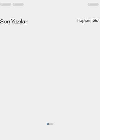
Hepsini Gör
Son Yazılar
Bir Narsistin Derdi
Panik Bozukluğun