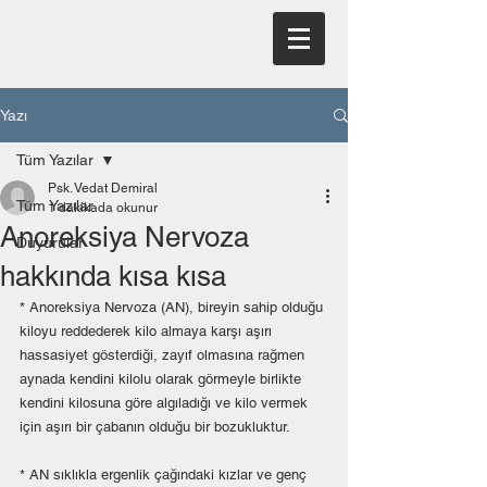
Yazı
Tüm Yazılar
Psk. Vedat Demiral
Tüm Yazılar
1 dakikada okunur
Anoreksiya Nervoza
Duyurular
hakkında kısa kısa
* Anoreksiya Nervoza (AN), bireyin sahip olduğu 
kiloyu reddederek kilo almaya karşı aşırı 
hassasiyet gösterdiği, zayıf olmasına rağmen 
aynada kendini kilolu olarak görmeyle birlikte 
kendini kilosuna göre algıladığı ve kilo vermek 
için aşırı bir çabanın olduğu bir bozukluktur. 
* AN sıklıkla ergenlik çağındaki kızlar ve genç 