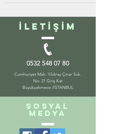
İletİşİm
0532 548 07 80
Cumhuriyet Mah. Yıldıray Çınar Sok.
No: 21 Giriş Kat
Büyükçekmece /İSTANBUL
Sosyal
Medya